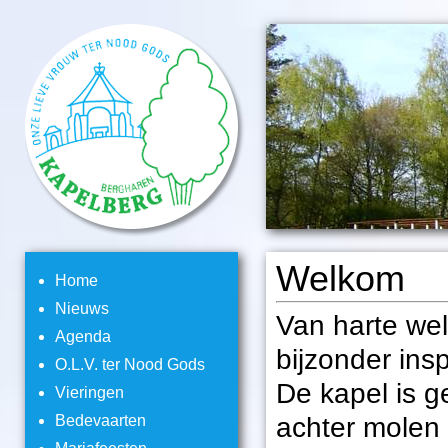
Welkom
Home
Nieuws
Van harte we
Agenda
bijzonder ins
O.L.V. ter Nood Gods
De kapel is 
Vieringen
achter molen 
Bedevaarten