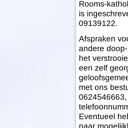
Rooms-kathol
is ingeschre
09139122.
Afspraken vo
andere doop-,
het verstrooi
een zelf geo
geloofsgemee
met ons bestu
0624546663, 
telefoonnumm
Eventueel hel
naar mogelijk