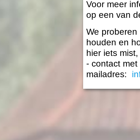
Voor meer inf
op een van d
We proberen d
houden en hop
hier iets mis
- contact met
mailadres:
i