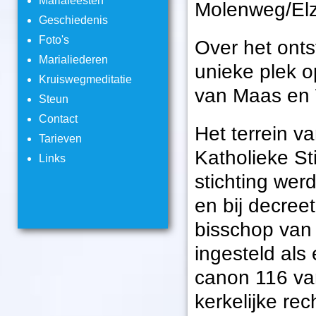
Mariafeesten
Molenweg/Elz
Geschiedenis
Foto's
Over het onts
Marialiederen
unieke plek o
Kruiswegmeditatie
van Maas en W
Steun
Contact
Het terrein v
Tarieven
Katholieke S
Links
stichting wer
en bij decre
bisschop van 
ingesteld als
canon 116 va
kerkelijke re